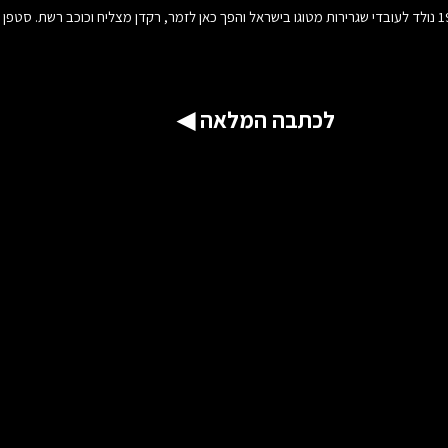
אולי עוד לא שמעתם עליו, אבל נדמה שאין צעיר בארץ שלא מכיר את סטפן. בן ה-19 נולד לעובדי שגרירות מטוגו בישראל והפך כאן ל
לכתבה המלאה ◀