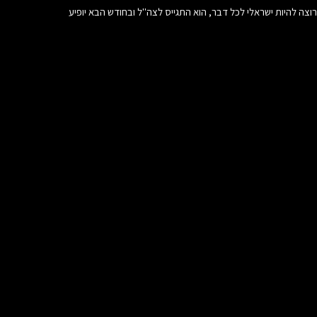
זמר, רקדן מצליח וכוכב רשת. סטפן רוצה להיות ישראלי לכל דבר, הוא התגייס לצה"ל ובחודש הבא יופיע