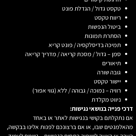
טקסט גדול / הגדלת פונט
ריווח טקסט
ביטול הנפשות
הסתרת תמונות
תמיכה בדיסלקסיה / פונט קריא
סמן – גדול / מסכת קריאה / מדריך קריאה
תיאורים
גובה שורה
יישור טקסט
רוויה – נמוכה / גבוהה / ללא (גווי אפור)
ניווט מקלדת
דרכי פנייה בנושאי נגישות:
אם נתקלתם בקושי בנגישות לאתר או באחד
מהאלמנטים שבו, או אם ברצונכם לפנות אלינו בבקשה,
הערה או הצעה לשיפור בתחום הנגישות – נשמח לעמוד